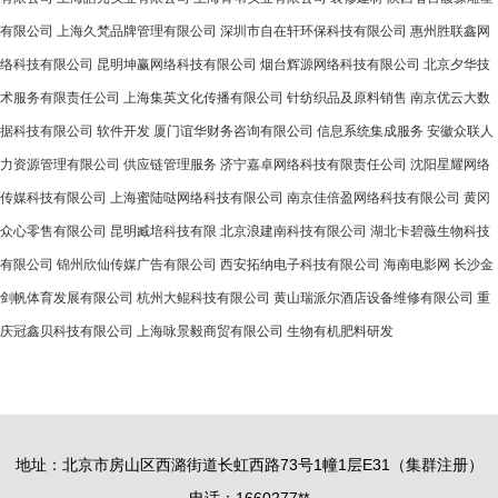
有限公司
上海久梵品牌管理有限公司
深圳市自在轩环保科技有限公司
惠州胜联鑫网
络科技有限公司
昆明坤赢网络科技有限公司
烟台辉源网络科技有限公司
北京夕华技
术服务有限责任公司
上海集英文化传播有限公司
针纺织品及原料销售
南京优云大数
据科技有限公司
软件开发
厦门谊华财务咨询有限公司
信息系统集成服务
安徽众联人
力资源管理有限公司
供应链管理服务
济宁嘉卓网络科技有限责任公司
沈阳星耀网络
传媒科技有限公司
上海蜜陆哒网络科技有限公司
南京佳倍盈网络科技有限公司
黄冈
众心零售有限公司
昆明臧培科技有限
北京浪建南科技有限公司
湖北卡碧薇生物科技
有限公司
锦州欣仙传媒广告有限公司
西安拓纳电子科技有限公司
海南电影网
长沙金
剑帆体育发展有限公司
杭州大鲲科技有限公司
黄山瑞派尔酒店设备维修有限公司
重
庆冠鑫贝科技有限公司
上海咏景毅商贸有限公司
生物有机肥料研发
地址：北京市房山区西潞街道长虹西路73号1幢1层E31（集群注册）