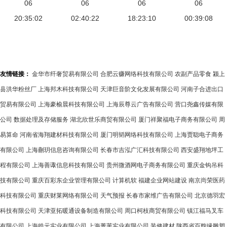
到城市治理
06
生态为核心
06
询的核心路
06
品，助力企
06
——上海市
20:35:02
构建企业服
02:40:22
18:23:10
径
业关注员工
00:39:08
企业质量管
务新蓝图
职场健康
理数字化转
型十佳案例
友情链接：
金华市纤奢贸易有限公司
合肥云赚网络科技有限公司
农副产品零食
颍上
深度解析
县洪华粉丝厂
上海邦木科技有限公司
天津巨音阶文化发展有限公司
河南子合进出口
贸易有限公司
上海豪榆晨科技有限公司
上海辰尊云广告有限公司
营口尧鑫传媒有限
公司
数据处理及存储服务
湖北欣世乐商贸有限公司
厦门祥聚福电子商务有限公司
周
易算命
河南省海翔建材科技有限公司
厦门明韬网络科技有限公司
上海贾聪电子商务
有限公司
上海蒯玥信息咨询有限公司
长春市吉泓广汇科技有限公司
西安盛翔地坪工
程有限公司
上海善诹信息科技有限公司
贵州微酒网电子商务有限公司
重庆金钩吊科
技有限公司
重庆百彩东企业管理有限公司
计算机软
福建企业网站建设
南京尚荣医药
科技有限公司
重庆财莱网络有限公司
天气预报
长春市家维广告有限公司
北京德羽宏
科技有限公司
天津亚拓暖通设备制造有限公司
周口柯枝商贸有限公司
镇江福马叉车
有限公司
上海皓元实业有限公司
上海菁苇实业有限公司
装修建材
陕西省百馥缘雕塑