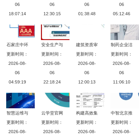
成长的管理
06
06
永2018年
06
轻松的时代
06
18:07:14
智囊
12:30:15
度中国企业
01:38:48
即将开启
05:12:46
高级税务管
理人论坛洞
察
石家庄中环
安全生产与
建筑资质审
制药企业洁
企业管理咨
更新时间：
更新时间：
风险规避
批流程与周
更新时间：
净区霉菌控
更新时间：
询 助企业
2026-08-
企业干部管
2026-08-
2026-08-
期详解
制挑战与系
2026-08-
扬帆起航的
06
理培训的关
06
06
统性管理方
06
04:59:19
参谋者
22:18:24
键路径
12:00:13
11:06:10
案
智慧运维与
云学堂官网
构建高效集
中智北京推
更新时间：
绿色实践
全新改版升
更新时间：
团管控体系
更新时间：
出白领健康
更新时间：
从卫星总装
2026-08-
级，以内容
2026-08-
企业管理咨
2026-08-
管理系列产
2026-08-