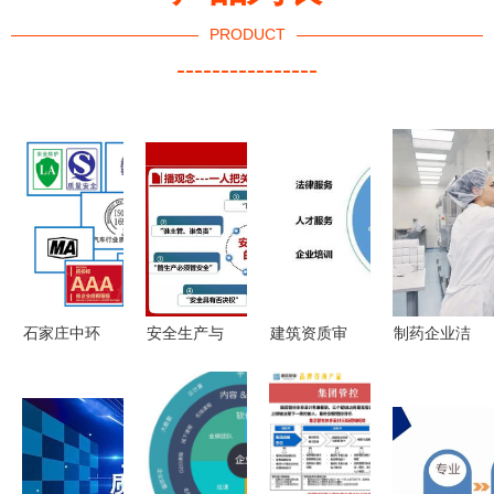
PRODUCT
----------------
石家庄中环
安全生产与
建筑资质审
制药企业洁
企业管理咨
风险规避
批流程与周
净区霉菌控
询 助企业
企业干部管
期详解
制挑战与系
扬帆起航的
理培训的关
统性管理方
参谋者
键路径
案