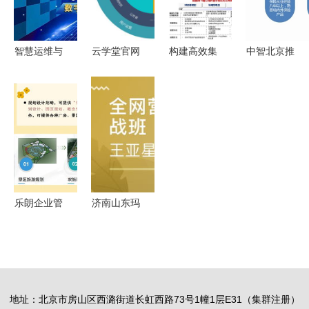
智慧运维与
云学堂官网
构建高效集
中智北京推
绿色实践
全新改版升
团管控体系
出白领健康
从卫星总装
级，以内容
企业管理咨
管理系列产
到城市治理
生态为核心
询的核心路
品，助力企
——上海市
构建企业服
径
业关注员工
企业质量管
务新蓝图
职场健康
理数字化转
型十佳案例
乐朗企业管
济南山东玛
深度解析
理咨询 赋
尔思企业管
能组织，驱
理咨询 大
动卓越
众网推荐品
牌，助力企
地址：北京市房山区西潞街道长虹西路73号1幢1层E31（集群注册）
业卓越成长