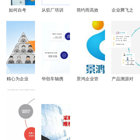
如何自考
从驻厂培训
简约而高效
企业腾飞之
《企业管理
到系统变革
企业项目管
翼 宗赫咨
咨询》这本
赢在执行赋
理系统的构
询如何以专
书物尽其用
能制造型企
建设想
业之尺量度
——必过亚
业持续进化
转型之路？
马逊的标委
的管理咨询
会推荐攻略
之路
精心为企业
华劲车轴携
景鸿企业管
产品溯源对
赋能 郑州
手正睿咨询
理咨询 助
企业发展是
企业管理咨
启动全面管
力企业卓越
有必要的
询的深远意
理升级
成长的管理
义
智囊